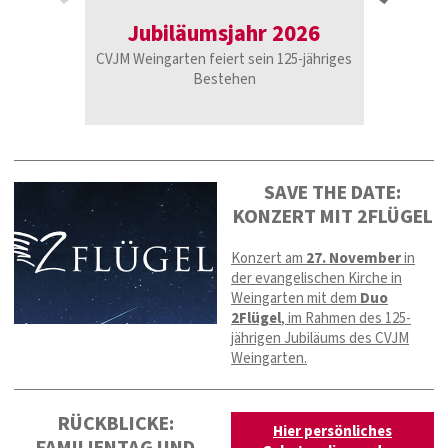
Jubiläumsjahr 2026
Spie
CVJM Weingarten feiert sein 125-jähriges
8. August,
Bestehen
SAVE THE DATE:
KONZERT MIT 2FLÜGEL
Konzert am
27. November
in
der evangelischen Kirche in
Weingarten mit dem
Duo
2Flügel
, im Rahmen des 125-
jährigen Jubiläums des CVJM
Weingarten.
RÜCKBLICKE:
Hier persönliches
FAMILIENTAG UND