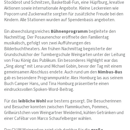
Stockbrot und Schnitzen, Basketball‑Fun, eine Hüpfburg, kreative
Aktionen sowie internationale Angebote. Kleine Leckereien wie
Popcorn und Zuckerwatte sorgten für zusätzliche Freude bei den
Kindern. Alle Stationen wurden auf Spendenbasis angeboten.
Ein abwechslungsreiches
Bühnenprogramm
begleitete den
Nachmittag. Der Posaunenchor eröffnete den Familientag
musikalisch, gefolgt von zwei Aufführungen des
Bilderbuchtheaters. Am frühen Nachmittag begeisterte der
Grundschulchor der Turmbergschule Weingarten unter der Leitung
von Frau König das Publikum. Ein besonderes Highlight war das
„Sing along“ mit Lena und Michael Gobin, bevor der Tag mit einem
gemeinsamen Abschluss endete. Auch rund um den
Nimbus‑Bus
gab es besondere Programmpunkte: Alex Homburg las aus seinem
Buch Camper Hans, und Tina Homburg präsentierte einen
eindrucksvollen Spoken‑Word‑Beitrag.
Für das
leibliche Wohl
war bestens gesorgt. Die Besucherinnen
und Besucher konnten zwischen Flammkuchen, Pommes,
Grillwürstchen vom Weingartner Weiderind, kühlen Getränken und
einer Cafébar von Marco Schaufelberger wählen.